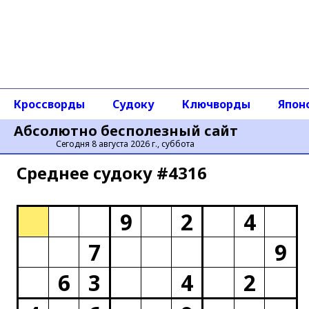
Кроссворды
Судоку
Ключворды
Япон
Абсолютно бесполезный сайт
Сегодня 8 августа 2026 г., суббота
Среднее cудоку #4316
9
2
4
7
9
6
3
4
2