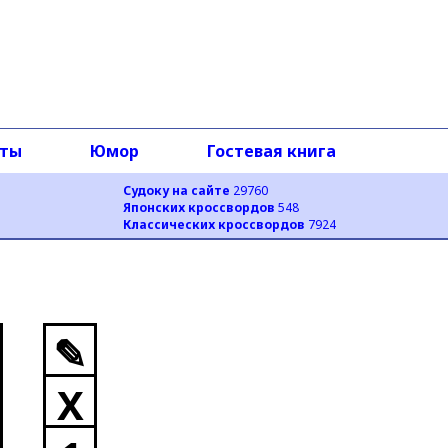
оты
Юмор
Гостевая книга
Судоку на сайте
29760
Японских кроссвордов
548
Классических кроссвордов
7924
✎
X