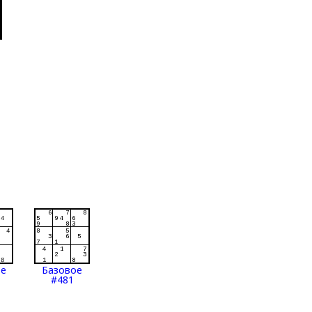
ое
Базовое
#481