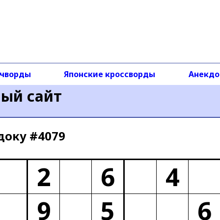
чворды
Японские кроссворды
Анекд
ный сайт
доку #4079
2
6
4
9
5
6