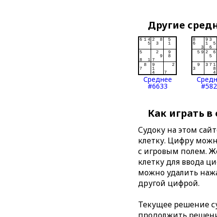
Другие сред
Среднее
Сред
#6633
#582
Как играть в
Судоку на этом сай
клетку. Цифру можно
с игровым полем. 
клетку для ввода ц
можно удалить нажа
другой цифрой.
Текущее решение су
продолжить решение