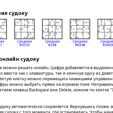
ние судоку
нее
Среднее
Среднее
Среднее
Средн
7
#3535
#298
#6948
#3669
 онлайн судоку
те можно решать онлайн. Цифра добавляется в выделе
 ввести как с клавиатуры, так и кликнув одну из девя
Жёлтую клетку можно перемещать клавишами управлени
ифры можно выбрать прямо на игровом поле. Неправи
тием клавиш Backspace или Delete, кликом по клетке "
доку автоматически сохраняется. Вернувшись позже, 
 судоку с того момента, где остановились. Чтобы нача