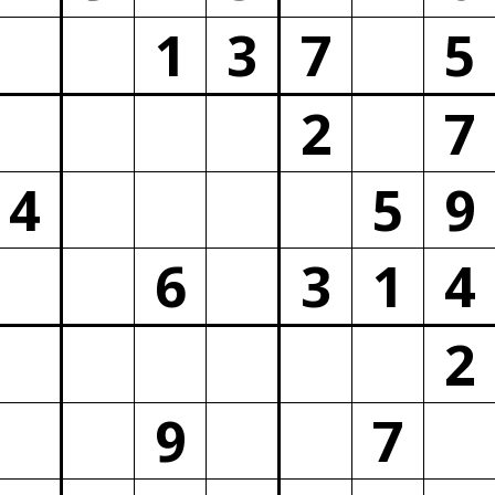
1
3
7
5
2
7
4
5
9
6
3
1
4
2
9
7