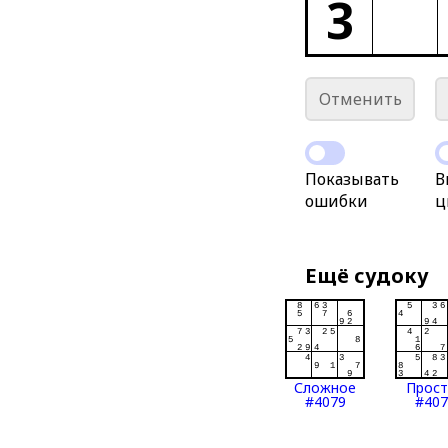
3
Отменить
Показывать
В
ошибки
ц
Ещё судоку
Сложное
Прос
#4079
#407