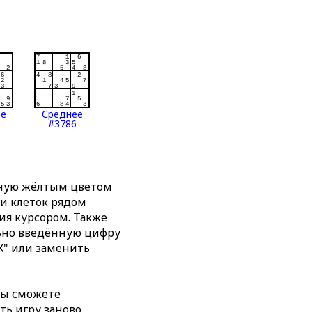
ее
Среднее
#3786
нную жёлтым цветом
ти клеток рядом
я курсором. Также
льно введённую цифру
X" или заменить
вы сможете
ть игру заново,