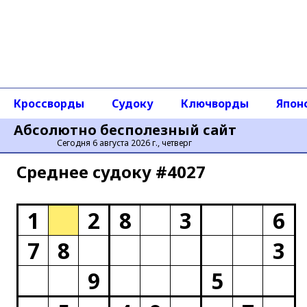
Кроссворды
Судоку
Ключворды
Япон
Абсолютно бесполезный сайт
Сегодня 6 августа 2026 г., четверг
Среднее cудоку #4027
1
2
8
3
6
7
8
3
9
5