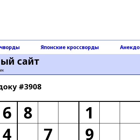
чворды
Японские кроссворды
Анекд
ный сайт
ик
доку #3908
6
8
1
4
7
9