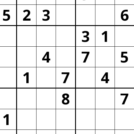
5
2
3
6
3
1
4
7
5
1
7
4
8
7
1