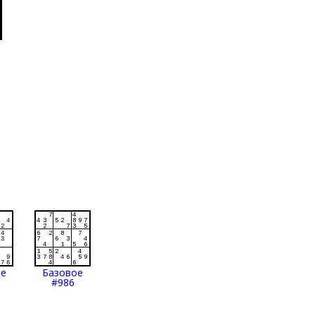
ое
Базовое
#986