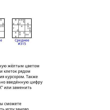
ее
Среднее
#315
нную жёлтым цветом
ти клеток рядом
я курсором. Также
льно введённую цифру
X" или заменить
вы сможете
ть игру заново,