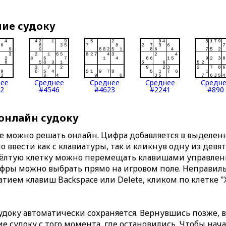
ние судоку
нее
Среднее
Среднее
Среднее
Средн
2
#4546
#4623
#2241
#890
 онлайн судоку
те можно решать онлайн. Цифра добавляется в выделе
 ввести как с клавиатуры, так и кликнув одну из девя
Жёлтую клетку можно перемещать клавишами управлени
ифры можно выбрать прямо на игровом поле. Неправи
тием клавиш Backspace или Delete, кликом по клетке "
доку автоматически сохраняется. Вернувшись позже, 
 судоку с того момента, где остановились. Чтобы нача