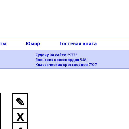
оты
Юмор
Гостевая книга
Судоку на сайте
29772
Японских кроссвордов
548
Классических кроссвордов
7927
✎
X