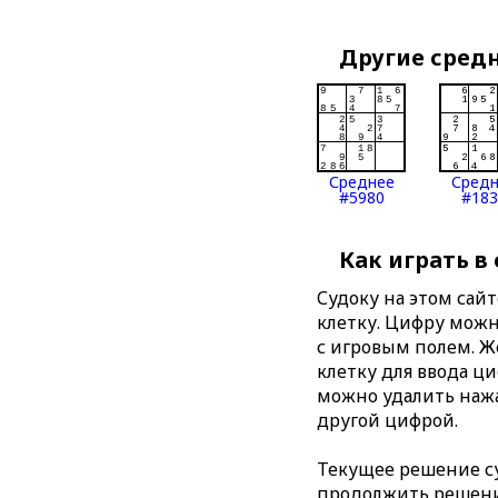
Другие сред
Среднее
Сред
#5980
#183
Как играть в
Судоку на этом сай
клетку. Цифру можно
с игровым полем. 
клетку для ввода ц
можно удалить нажа
другой цифрой.
Текущее решение су
продолжить решение