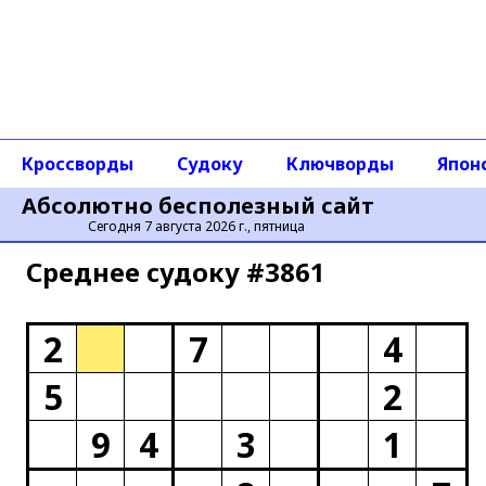
Кроссворды
Судоку
Ключворды
Япон
Абсолютно бесполезный сайт
Сегодня 7 августа 2026 г., пятница
Среднее cудоку #3861
2
7
4
5
2
9
4
3
1