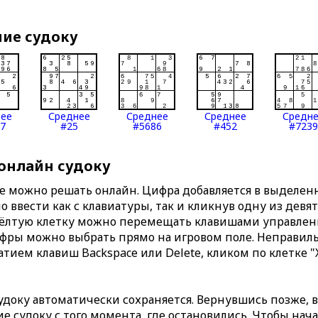
ние судоку
нее
Среднее
Среднее
Среднее
Средн
7
#25
#5686
#452
#7239
 онлайн судоку
те можно решать онлайн. Цифра добавляется в выделе
 ввести как с клавиатуры, так и кликнув одну из девя
Жёлтую клетку можно перемещать клавишами управлени
ифры можно выбрать прямо на игровом поле. Неправи
тием клавиш Backspace или Delete, кликом по клетке "
доку автоматически сохраняется. Вернувшись позже, 
 судоку с того момента, где остановились. Чтобы нача