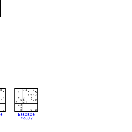
ое
Базовое
#4077