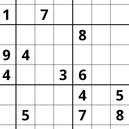
1
7
8
9
4
4
3
6
4
5
5
7
8