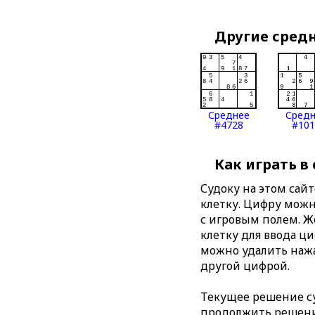
Другие сред
Среднее
Сред
#4728
#101
Как играть в
Судоку на этом сай
клетку. Цифру можно
с игровым полем. 
клетку для ввода ц
можно удалить нажа
другой цифрой.
Текущее решение су
продолжить решение