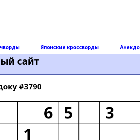
чворды
Японские кроссворды
Анекд
ный сайт
доку #3790
6
5
3
1