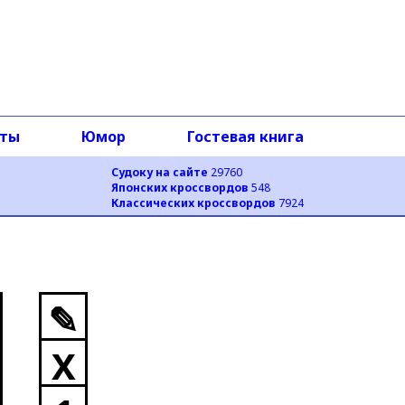
оты
Юмор
Гостевая книга
Судоку на сайте
29760
Японских кроссвордов
548
Классических кроссвордов
7924
✎
X