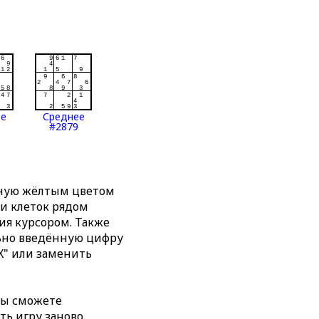
ее
Среднее
#2879
нную жёлтым цветом
ти клеток рядом
я курсором. Также
льно введённую цифру
X" или заменить
вы сможете
ть игру заново,