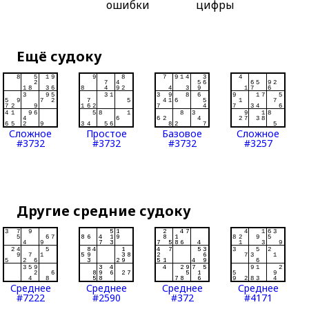
ошибки
цифры
Ещё судоку
Сложное
Простое
Базовое
Сложное
#3732
#3732
#3732
#3257
Другие средние судоку
Среднее
Среднее
Среднее
Среднее
#7222
#2590
#372
#4171