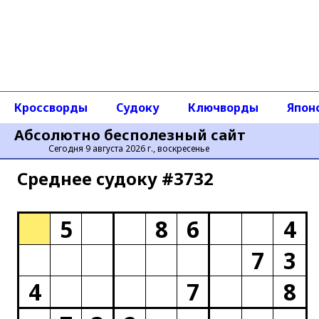
Кроссворды
Судоку
Ключворды
Япон
Абсолютно бесполезный сайт
Сегодня 9 августа 2026 г., воскресенье
Среднее cудоку #3732
5
8
6
4
7
3
4
7
8