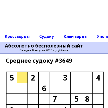
Кроссворды
Судоку
Ключворды
Япон
Абсолютно бесполезный сайт
Сегодня 8 августа 2026 г., суббота
Среднее cудоку #3649
5
2
3
4
6
7
5
8