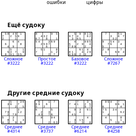
ошибки
цифры
Ещё судоку
Сложное
Простое
Базовое
Сложное
#3222
#3222
#3222
#7267
Другие средние судоку
Среднее
Среднее
Среднее
Среднее
#4314
#3737
#6214
#4258