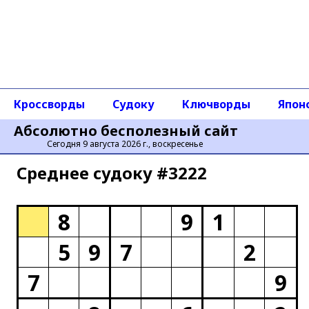
Кроссворды
Судоку
Ключворды
Япон
Абсолютно бесполезный сайт
Сегодня 9 августа 2026 г., воскресенье
Среднее cудоку #3222
8
9
1
5
9
7
2
7
9