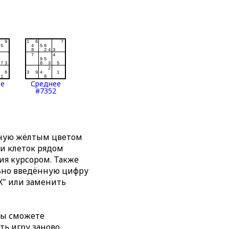
ее
Среднее
#7352
нную жёлтым цветом
ти клеток рядом
я курсором. Также
льно введённую цифру
X" или заменить
вы сможете
ть игру заново,