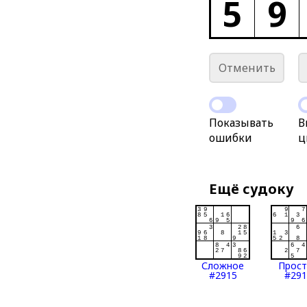
5
9
Отменить
Показывать
В
ошибки
ц
Ещё судоку
Сложное
Прос
#2915
#291