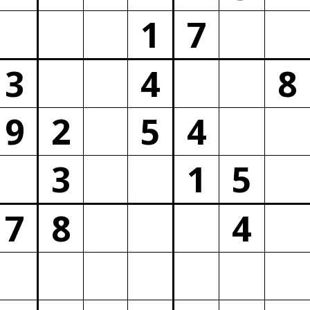
1
7
3
4
8
9
2
5
4
3
1
5
7
8
4