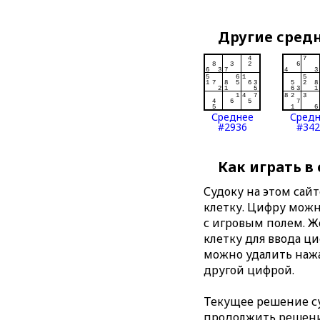
Другие сред
Среднее
Сред
#2936
#342
Как играть в
Судоку на этом сай
клетку. Цифру можно
с игровым полем. 
клетку для ввода ц
можно удалить нажа
другой цифрой.
Текущее решение су
продолжить решение