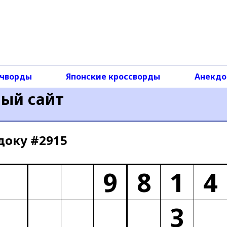
чворды
Японские кроссворды
Анекд
ный сайт
доку #2915
9
8
1
4
3