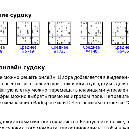
ние судоку
нее
Среднее
Среднее
Среднее
Средн
8
#6719
#1735
#4140
#6465
 онлайн судоку
те можно решать онлайн. Цифра добавляется в выделе
 ввести как с клавиатуры, так и кликнув одну из девя
Жёлтую клетку можно перемещать клавишами управлени
ифры можно выбрать прямо на игровом поле. Неправи
тием клавиш Backspace или Delete, кликом по клетке "
доку автоматически сохраняется. Вернувшись позже, 
 судоку с того момента, где остановились. Чтобы нача