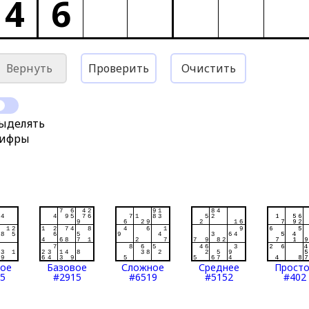
4
6
Вернуть
Проверить
Очистить
ыделять
ифры
тое
Базовое
Сложное
Среднее
Прост
5
#2915
#6519
#5152
#402