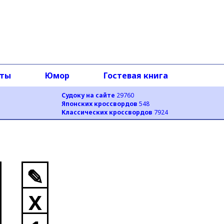
оты
Юмор
Гостевая книга
Судоку на сайте
29760
Японских кроссвордов
548
Классических кроссвордов
7924
✎
X