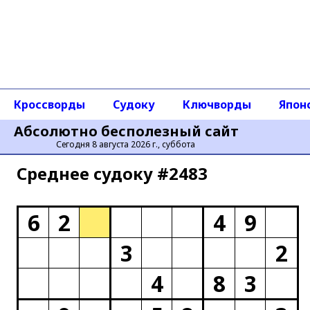
Кроссворды
Судоку
Ключворды
Япон
Абсолютно бесполезный сайт
Сегодня 8 августа 2026 г., суббота
Среднее cудоку #2483
6
2
4
9
3
2
4
8
3