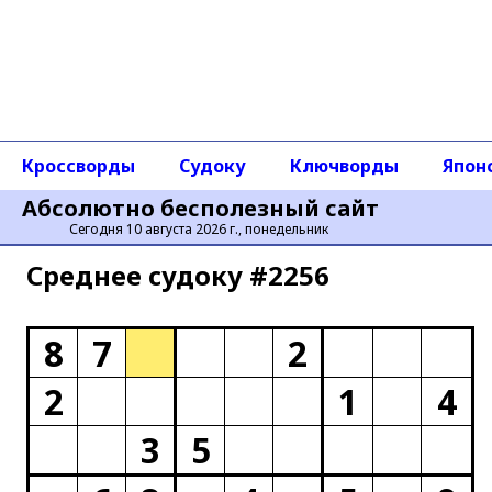
Кроссворды
Судоку
Ключворды
Япон
Абсолютно бесполезный сайт
Сегодня 10 августа 2026 г., понедельник
Среднее cудоку #2256
8
7
2
2
1
4
3
5