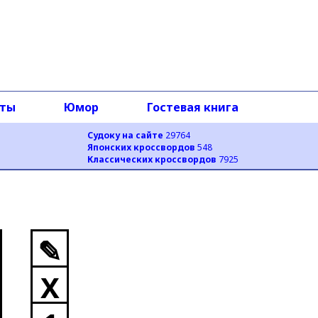
оты
Юмор
Гостевая книга
Судоку на сайте
29764
Японских кроссвордов
548
Классических кроссвордов
7925
✎
X