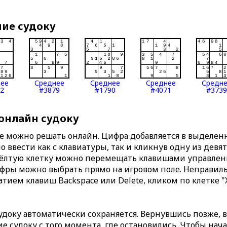
ние судоку
нее
Среднее
Среднее
Среднее
Средн
2
#3879
#1790
#4071
#3739
 онлайн судоку
те можно решать онлайн. Цифра добавляется в выделе
 ввести как с клавиатуры, так и кликнув одну из девя
Жёлтую клетку можно перемещать клавишами управлени
ифры можно выбрать прямо на игровом поле. Неправи
тием клавиш Backspace или Delete, кликом по клетке "
доку автоматически сохраняется. Вернувшись позже, 
 судоку с того момента, где остановились. Чтобы нача