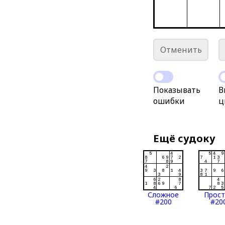
Отменить
Показывать
В
ошибки
ц
Ещё судоку
Сложное
Прос
#200
#20