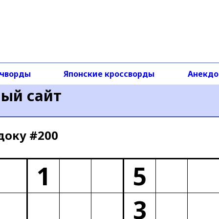
чворды
Японские кроссворды
Анекд
ный сайт
доку #200
1
5
3