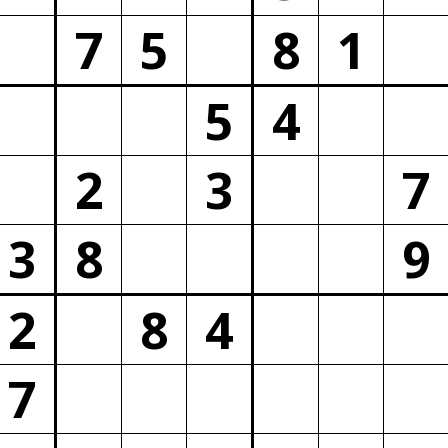
7
5
8
1
5
4
2
3
7
3
8
9
2
8
4
7