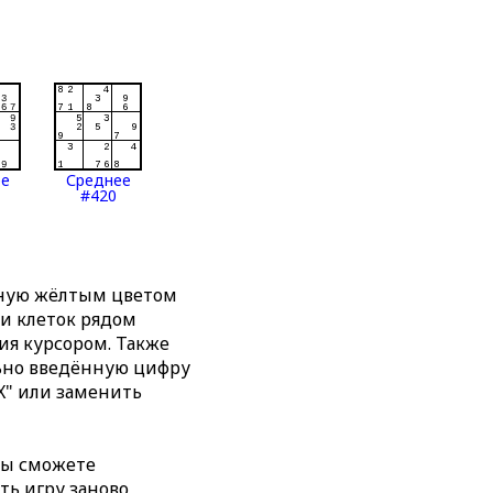
ее
Среднее
#420
нную жёлтым цветом
ти клеток рядом
я курсором. Также
льно введённую цифру
X" или заменить
вы сможете
ть игру заново,