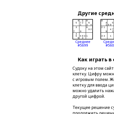
Другие сред
Среднее
Сред
#5699
#560
Как играть в
Судоку на этом сай
клетку. Цифру можно
с игровым полем. 
клетку для ввода ц
можно удалить нажа
другой цифрой.
Текущее решение су
продолжить решение