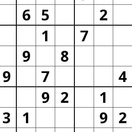
6
5
2
1
7
9
8
9
7
4
9
2
1
3
1
9
2