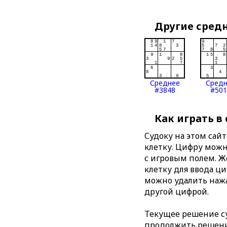
Другие сред
Среднее
Сред
#3848
#501
Как играть в
Судоку на этом сай
клетку. Цифру можно
с игровым полем. 
клетку для ввода ц
можно удалить нажа
другой цифрой.
Текущее решение су
продолжить решение