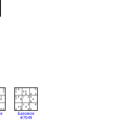
ое
Базовое
#7049