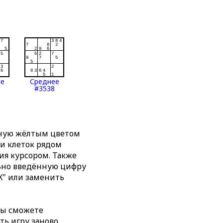
ее
Среднее
#3538
нную жёлтым цветом
ти клеток рядом
я курсором. Также
льно введённую цифру
X" или заменить
вы сможете
ть игру заново,