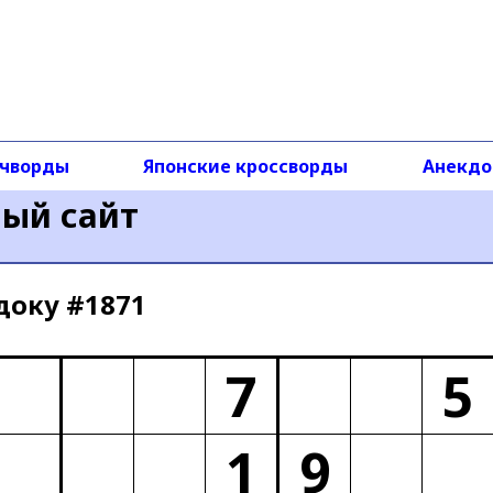
чворды
Японские кроссворды
Анекд
ный сайт
доку #1871
7
5
1
9