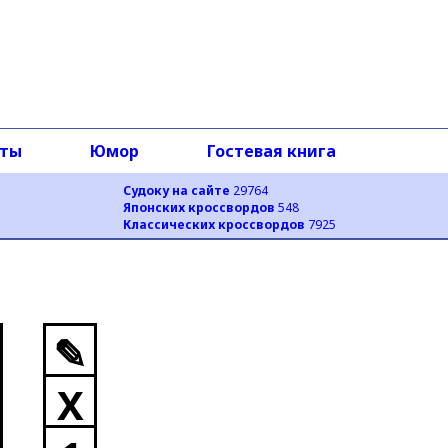
оты
Юмор
Гостевая книга
Судоку на сайте
29764
Японских кроссвордов
548
Классических кроссвордов
7925
✎
X