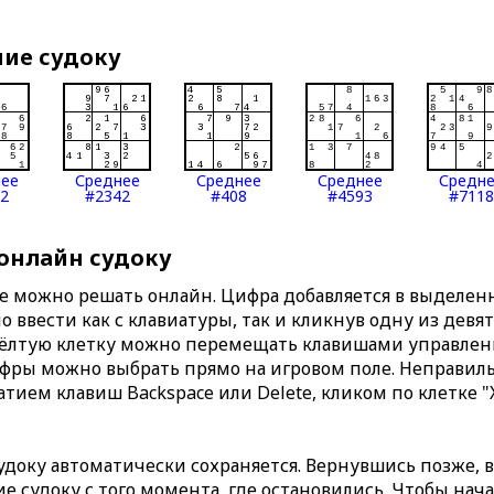
ние судоку
нее
Среднее
Среднее
Среднее
Средн
2
#2342
#408
#4593
#7118
 онлайн судоку
те можно решать онлайн. Цифра добавляется в выделе
 ввести как с клавиатуры, так и кликнув одну из девя
Жёлтую клетку можно перемещать клавишами управлени
ифры можно выбрать прямо на игровом поле. Неправи
тием клавиш Backspace или Delete, кликом по клетке "
доку автоматически сохраняется. Вернувшись позже, 
 судоку с того момента, где остановились. Чтобы нача