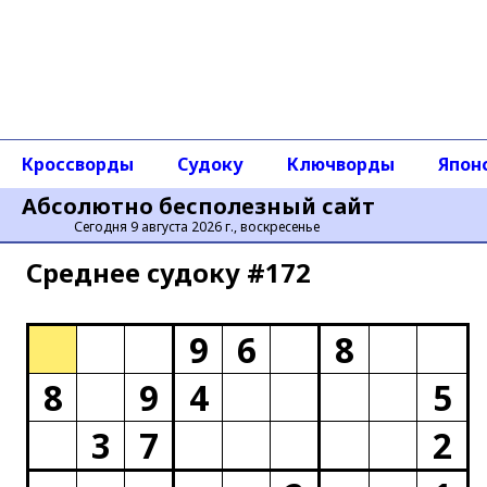
Кроссворды
Судоку
Ключворды
Япон
Абсолютно бесполезный сайт
Сегодня 9 августа 2026 г., воскресенье
Среднее cудоку #172
9
6
8
8
9
4
5
3
7
2