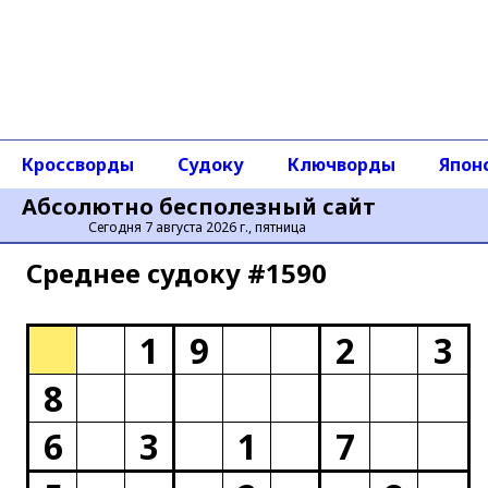
Кроссворды
Судоку
Ключворды
Япон
Абсолютно бесполезный сайт
Сегодня 7 августа 2026 г., пятница
Среднее cудоку #1590
1
9
2
3
8
6
3
1
7