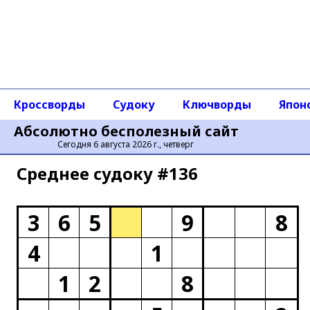
Кроссворды
Судоку
Ключворды
Япон
Абсолютно бесполезный сайт
Сегодня 6 августа 2026 г., четверг
Среднее cудоку #136
3
6
5
9
8
4
1
1
2
8