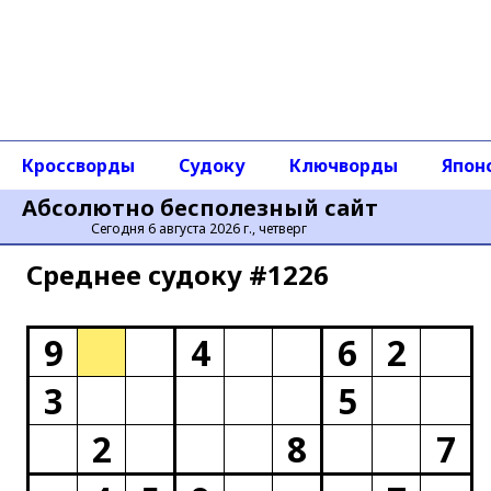
Кроссворды
Судоку
Ключворды
Япон
Абсолютно бесполезный сайт
Сегодня 6 августа 2026 г., четверг
Среднее cудоку #1226
9
4
6
2
3
5
2
8
7