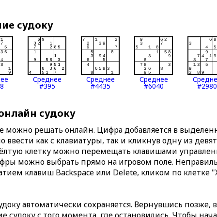
ние судоку
нее
Среднее
Среднее
Среднее
Средн
8
#395
#4435
#6040
#2980
 онлайн судоку
те можно решать онлайн. Цифра добавляется в выделе
 ввести как с клавиатуры, так и кликнув одну из девя
Жёлтую клетку можно перемещать клавишами управлени
ифры можно выбрать прямо на игровом поле. Неправи
тием клавиш Backspace или Delete, кликом по клетке "
доку автоматически сохраняется. Вернувшись позже, 
 судоку с того момента, где остановились. Чтобы нача