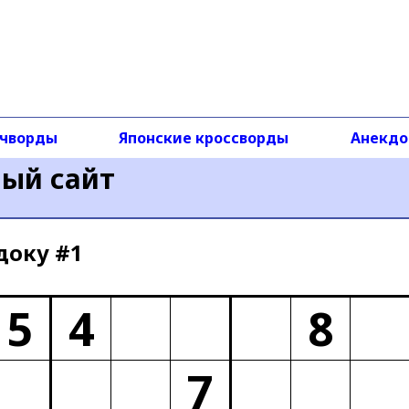
чворды
Японские кроссворды
Анекд
ный сайт
доку #1
5
4
8
7