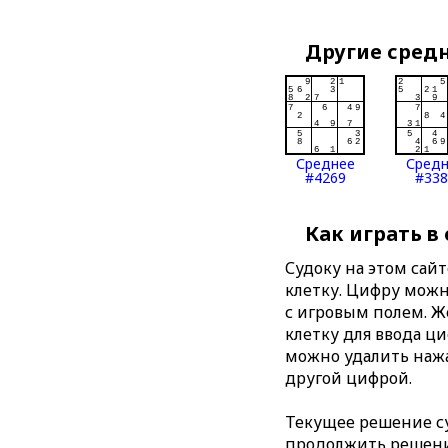
Другие сред
Среднее
Сред
#4269
#338
Как играть в
Судоку на этом сай
клетку. Цифру можно
с игровым полем. 
клетку для ввода ц
можно удалить нажа
другой цифрой.
Текущее решение су
продолжить решение