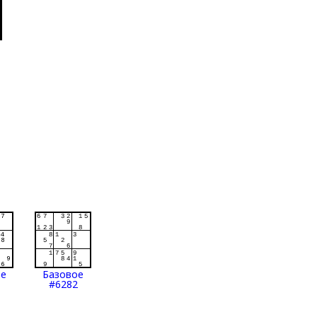
ое
Базовое
#6282