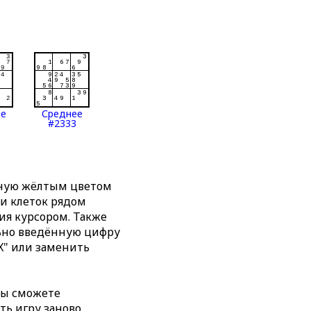
ее
Среднее
#2333
нную жёлтым цветом
ти клеток рядом
я курсором. Также
льно введённую цифру
X" или заменить
вы сможете
ть игру заново,