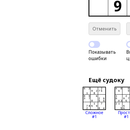
9
Отменить
Показывать
В
ошибки
ц
Ещё судоку
Сложное
Прос
#1
#1