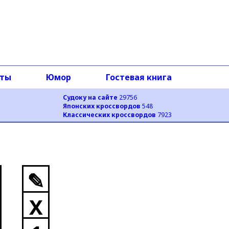
оты
Юмор
Гостевая книга
Судоку на сайте
29756
Японских кроссвордов
548
Классических кроссвордов
7923
✎
X