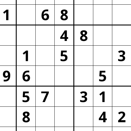
1
6
8
4
8
1
5
3
9
6
5
5
7
3
1
8
4
2