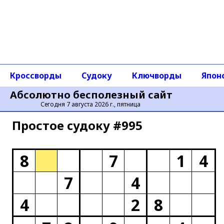
Кроссворды
Судоку
Ключворды
Япон
Абсолютно бесполезный сайт
Сегодня 7 августа 2026 г., пятница
Простое cудоку #995
8
7
1
4
7
4
4
2
8