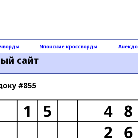
чворды
Японские кроссворды
Анекд
ный сайт
доку #855
1
5
4
8
2
6