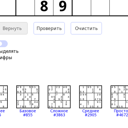
8
9
Вернуть
Проверить
Очистить
ыделять
ифры
нее
Базовое
Сложное
Среднее
Прост
5
#855
#3863
#2905
#4672