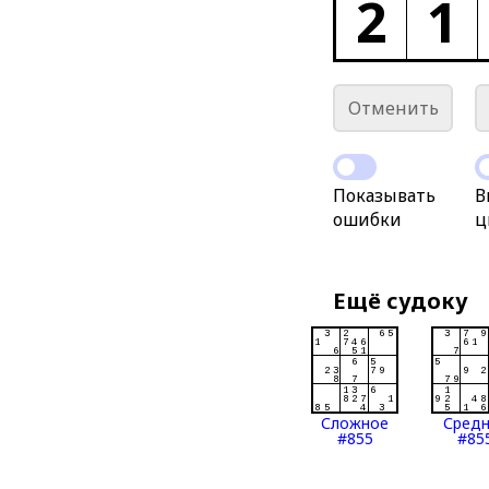
2
1
Отменить
Показывать
В
ошибки
ц
Ещё судоку
Сложное
Сред
#855
#85