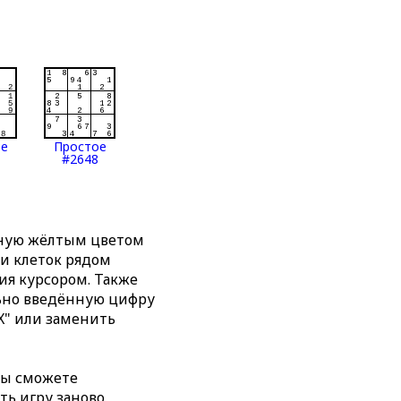
ое
Простое
#2648
нную жёлтым цветом
ти клеток рядом
я курсором. Также
льно введённую цифру
X" или заменить
вы сможете
ть игру заново,