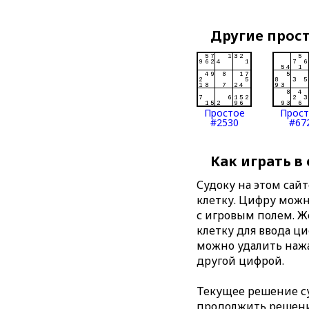
Другие прос
Простое
Прос
#2530
#67
Как играть в
Судоку на этом сай
клетку. Цифру можно
с игровым полем. 
клетку для ввода ц
можно удалить нажа
другой цифрой.
Текущее решение су
продолжить решение