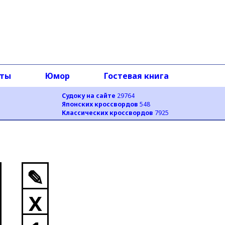
оты
Юмор
Гостевая книга
Судоку на сайте
29764
Японских кроссвордов
548
Классических кроссвордов
7925
✎
X