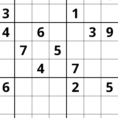
3
1
4
6
3
9
7
5
4
7
6
2
5