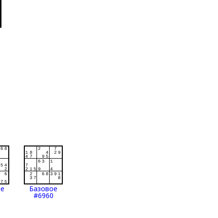
ое
Базовое
#6960