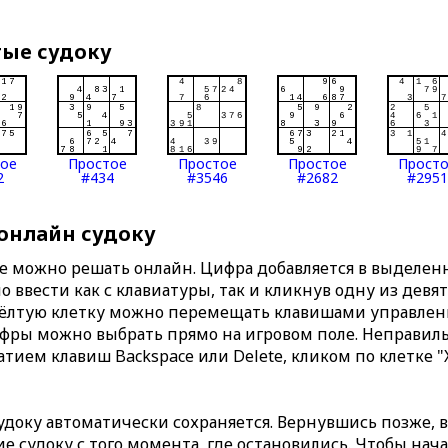
тые судоку
тое
Простое
Простое
Простое
Прост
2
#434
#3546
#2682
#2951
 онлайн судоку
те можно решать онлайн. Цифра добавляется в выделе
 ввести как с клавиатуры, так и кликнув одну из девя
Жёлтую клетку можно перемещать клавишами управлени
ифры можно выбрать прямо на игровом поле. Неправи
тием клавиш Backspace или Delete, кликом по клетке "
доку автоматически сохраняется. Вернувшись позже, 
 судоку с того момента, где остановились. Чтобы нача