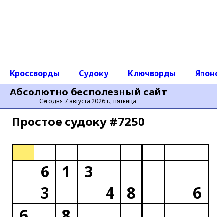
Кроссворды
Судоку
Ключворды
Япон
Абсолютно бесполезный сайт
Сегодня 7 августа 2026 г., пятница
Простое cудоку #7250
6
1
3
3
4
8
6
6
8