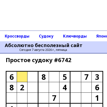
Кроссворды
Судоку
Ключворды
Япон
Абсолютно бесполезный сайт
Сегодня 7 августа 2026 г., пятница
Простое cудоку #6742
6
8
5
7
3
8
2
4
6
7
1