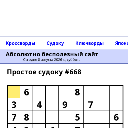
Кроссворды
Судоку
Ключворды
Япон
Абсолютно бесполезный сайт
Сегодня 8 августа 2026 г., суббота
Простое cудоку #668
6
8
3
4
9
7
7
8
5
6