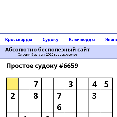
Кроссворды
Судоку
Ключворды
Япон
Абсолютно бесполезный сайт
Сегодня 9 августа 2026 г., воскресенье
Простое cудоку #6659
7
3
4
5
2
8
7
3
6