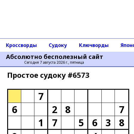
Кроссворды
Судоку
Ключворды
Япон
Абсолютно бесполезный сайт
Сегодня 7 августа 2026 г., пятница
Простое cудоку #6573
7
6
2
8
7
1
7
5
6
3
8