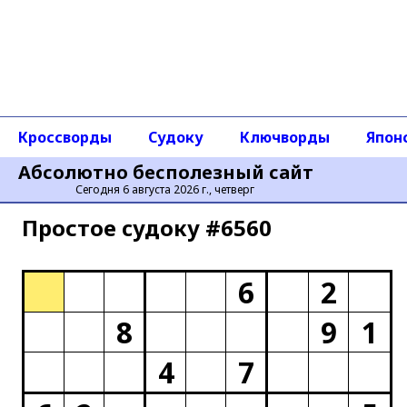
Кроссворды
Судоку
Ключворды
Япон
Абсолютно бесполезный сайт
Сегодня 6 августа 2026 г., четверг
Простое cудоку #6560
6
2
8
9
1
4
7