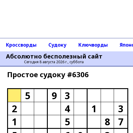
Кроссворды
Судоку
Ключворды
Япон
Абсолютно бесполезный сайт
Сегодня 8 августа 2026 г., суббота
Простое cудоку #6306
5
9
3
2
4
1
3
1
5
8
7