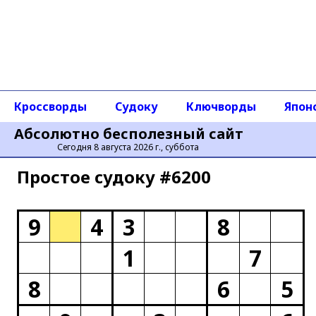
Кроссворды
Судоку
Ключворды
Япон
Абсолютно бесполезный сайт
Сегодня 8 августа 2026 г., суббота
Простое cудоку #6200
9
4
3
8
1
7
8
6
5