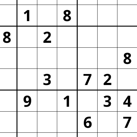
1
8
8
2
8
3
7
2
9
1
3
4
6
7