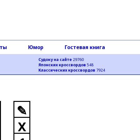
оты
Юмор
Гостевая книга
Судоку на сайте
29760
Японских кроссвордов
548
Классических кроссвордов
7924
✎
X