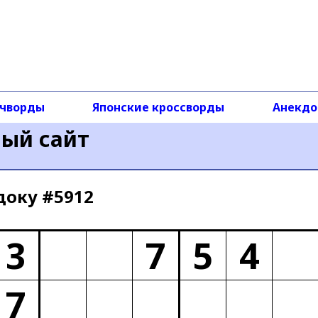
чворды
Японские кроссворды
Анекд
ный сайт
доку #5912
3
7
5
4
7