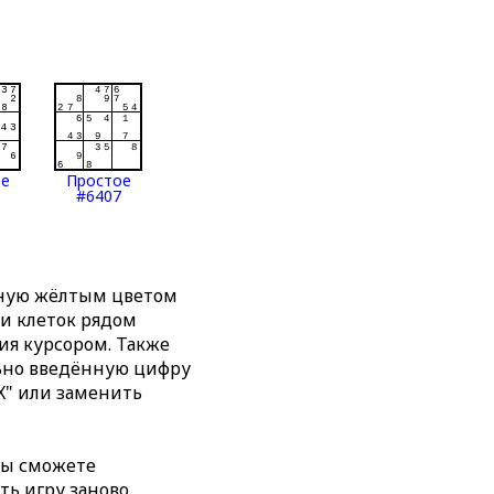
ое
Простое
#6407
нную жёлтым цветом
ти клеток рядом
я курсором. Также
льно введённую цифру
X" или заменить
вы сможете
ть игру заново,