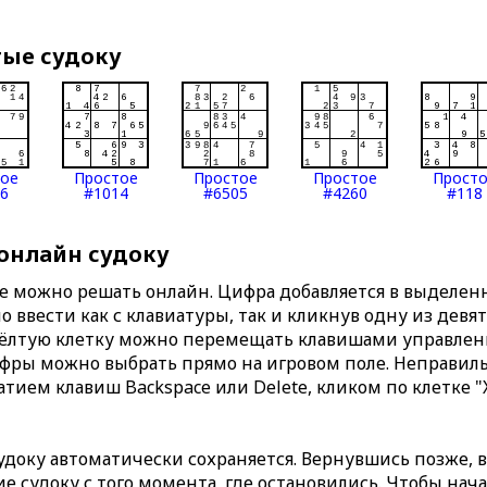
тые судоку
тое
Простое
Простое
Простое
Прост
6
#1014
#6505
#4260
#118
 онлайн судоку
те можно решать онлайн. Цифра добавляется в выделе
 ввести как с клавиатуры, так и кликнув одну из девя
Жёлтую клетку можно перемещать клавишами управлени
ифры можно выбрать прямо на игровом поле. Неправи
тием клавиш Backspace или Delete, кликом по клетке "
доку автоматически сохраняется. Вернувшись позже, 
 судоку с того момента, где остановились. Чтобы нача