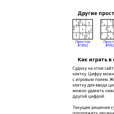
Другие прос
Простое
Прос
#1892
#592
Как играть в
Судоку на этом сай
клетку. Цифру можно
с игровым полем. 
клетку для ввода ц
можно удалить нажа
другой цифрой.
Текущее решение су
продолжить решение