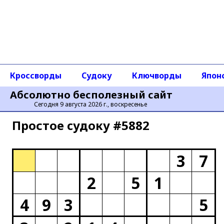
Кроссворды
Судоку
Ключворды
Япон
Абсолютно бесполезный сайт
Сегодня 9 августа 2026 г., воскресенье
Простое cудоку #5882
3
7
2
5
1
4
9
3
5