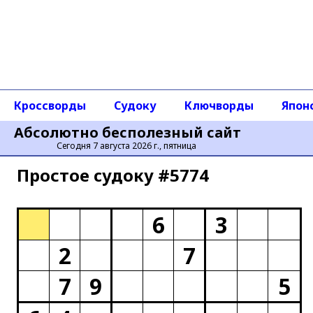
Кроссворды
Судоку
Ключворды
Япон
Абсолютно бесполезный сайт
Сегодня 7 августа 2026 г., пятница
Простое cудоку #5774
6
3
2
7
7
9
5