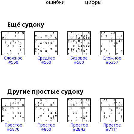
ошибки
цифры
Ещё судоку
Сложное
Среднее
Базовое
Сложное
#560
#560
#560
#5357
Другие простые судоку
Простое
Простое
Простое
Простое
#5870
#860
#2843
#7111