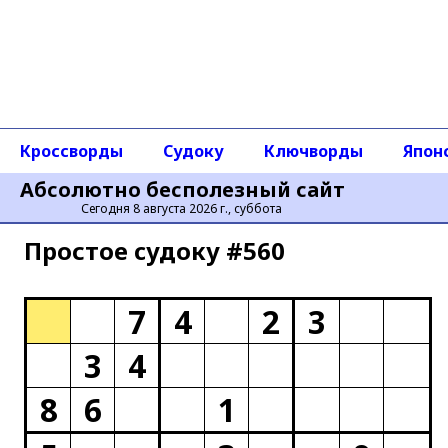
Кроссворды
Судоку
Ключворды
Япон
Абсолютно бесполезный сайт
Сегодня 8 августа 2026 г., суббота
Простое cудоку #560
7
4
2
3
3
4
8
6
1