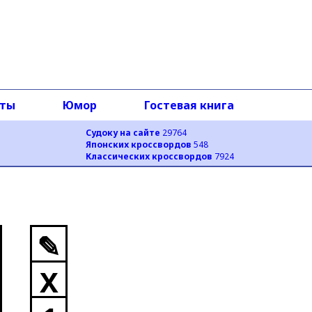
оты
Юмор
Гостевая книга
Судоку на сайте
29764
Японских кроссвордов
548
Классических кроссвордов
7924
✎
X