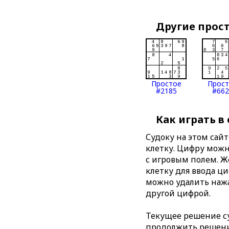
Другие прос
Простое
Прос
#2185
#662
Как играть в
Судоку на этом сай
клетку. Цифру можно
с игровым полем. 
клетку для ввода ц
можно удалить нажа
другой цифрой.
Текущее решение су
продолжить решение