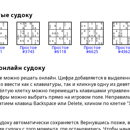
тые судоку
тое
Простое
Простое
Простое
Прост
1
#3743
#6118
#6625
#4362
 онлайн судоку
те можно решать онлайн. Цифра добавляется в выделе
 ввести как с клавиатуры, так и кликнув одну из девя
Жёлтую клетку можно перемещать клавишами управлени
ифры можно выбрать прямо на игровом поле. Неправи
тием клавиш Backspace или Delete, кликом по клетке "
доку автоматически сохраняется. Вернувшись позже, 
 судоку с того момента, где остановились. Чтобы нача