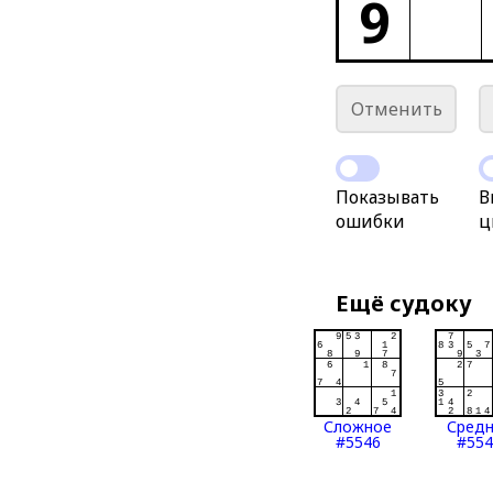
9
Отменить
Показывать
В
ошибки
ц
Ещё судоку
Сложное
Сред
#5546
#554