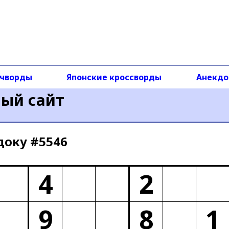
чворды
Японские кроссворды
Анекд
ный сайт
доку #5546
4
2
9
8
1