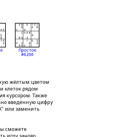
ое
Простое
#6206
нную жёлтым цветом
ти клеток рядом
я курсором. Также
льно введённую цифру
X" или заменить
вы сможете
ть игру заново,