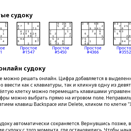
тые судоку
тое
Простое
Простое
Простое
Прост
1
#1547
#5450
#4366
#3552
 онлайн судоку
те можно решать онлайн. Цифра добавляется в выделе
 ввести как с клавиатуры, так и кликнув одну из девя
Жёлтую клетку можно перемещать клавишами управлени
ифры можно выбрать прямо на игровом поле. Неправи
тием клавиш Backspace или Delete, кликом по клетке "
доку автоматически сохраняется. Вернувшись позже, 
 судоку с того момента, где остановились. Чтобы нача