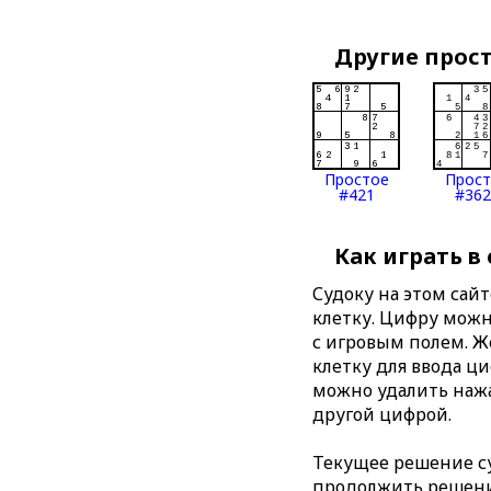
Другие прос
Простое
Прос
#421
#362
Как играть в
Судоку на этом сай
клетку. Цифру можно
с игровым полем. 
клетку для ввода ц
можно удалить нажа
другой цифрой.
Текущее решение су
продолжить решение