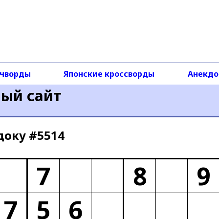
чворды
Японские кроссворды
Анекд
ный сайт
доку #5514
7
8
9
7
5
6