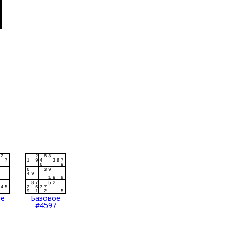
ое
Базовое
#4597