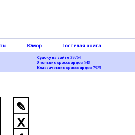
оты
Юмор
Гостевая книга
Судоку на сайте
29764
Японских кроссвордов
548
Классических кроссвордов
7925
✎
X