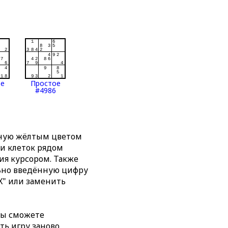
ое
Простое
#4986
нную жёлтым цветом
ти клеток рядом
я курсором. Также
льно введённую цифру
X" или заменить
вы сможете
ть игру заново,