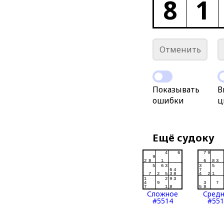
8
1
Отменить
Показывать
В
ошибки
ц
Ещё судоку
Сложное
Сред
#5514
#551