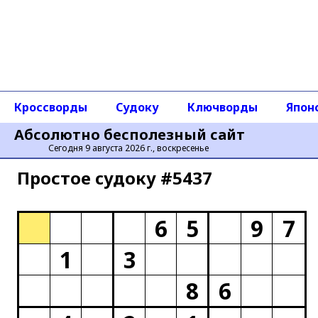
Кроссворды
Судоку
Ключворды
Япон
Абсолютно бесполезный сайт
Сегодня 9 августа 2026 г., воскресенье
Простое cудоку #5437
6
5
9
7
1
3
8
6