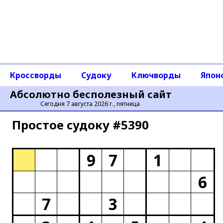
Кроссворды
Судоку
Ключворды
Япон
Абсолютно бесполезный сайт
Сегодня 7 августа 2026 г., пятница
Простое cудоку #5390
9
7
1
6
7
3