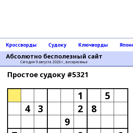
Кроссворды
Судоку
Ключворды
Япон
Абсолютно бесполезный сайт
Сегодня 9 августа 2026 г., воскресенье
Простое cудоку #5321
1
5
4
3
2
8
9