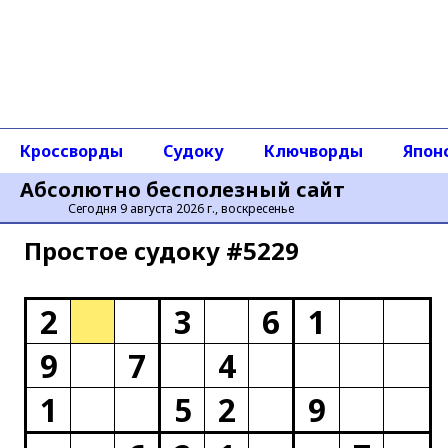
Кроссворды
Судоку
Ключворды
Япон
Абсолютно бесполезный сайт
Сегодня 9 августа 2026 г., воскресенье
Простое cудоку #5229
2
3
6
1
9
7
4
1
5
2
9