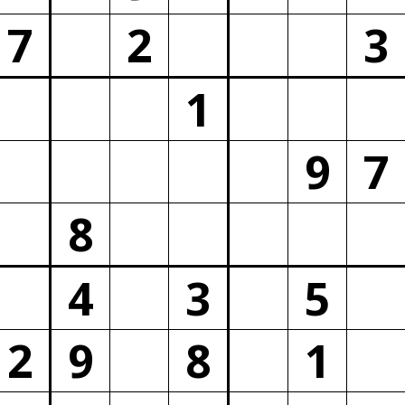
7
2
3
1
9
7
8
4
3
5
2
9
8
1