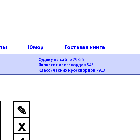
оты
Юмор
Гостевая книга
Судоку на сайте
29756
Японских кроссвордов
548
Классических кроссвордов
7923
✎
X