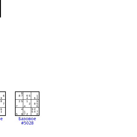
ое
Базовое
#5028