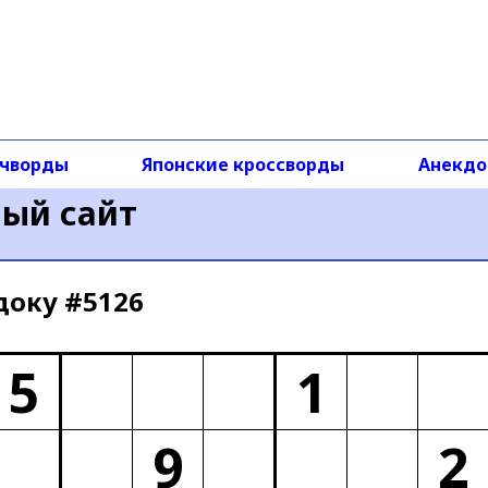
чворды
Японские кроссворды
Анекд
ный сайт
доку #5126
5
1
9
2