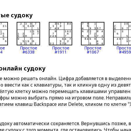
тые судоку
тое
Простое
Простое
Простое
Прост
4
#6338
#1911
#1067
#4959
 онлайн судоку
те можно решать онлайн. Цифра добавляется в выделе
 ввести как с клавиатуры, так и кликнув одну из девя
Жёлтую клетку можно перемещать клавишами управлени
ифры можно выбрать прямо на игровом поле. Неправи
тием клавиш Backspace или Delete, кликом по клетке "
доку автоматически сохраняется. Вернувшись позже, 
 судоку с того момента, где остановились. Чтобы нача