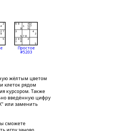
ое
Простое
#5203
нную жёлтым цветом
ти клеток рядом
я курсором. Также
льно введённую цифру
X" или заменить
вы сможете
ть игру заново,