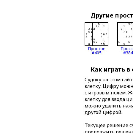
Другие прос
Простое
Прос
#405
#384
Как играть в
Судоку на этом сай
клетку. Цифру можно
с игровым полем. 
клетку для ввода ц
можно удалить нажа
другой цифрой.
Текущее решение су
продолжить решение