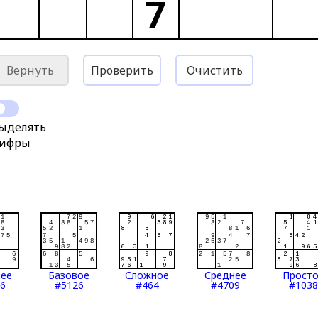
7
Вернуть
Проверить
Очистить
ыделять
ифры
нее
Базовое
Сложное
Среднее
Прост
6
#5126
#464
#4709
#1038