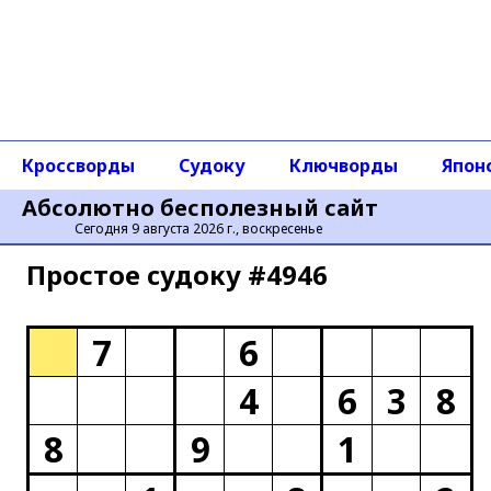
Кроссворды
Судоку
Ключворды
Япон
Абсолютно бесполезный сайт
Сегодня 9 августа 2026 г., воскресенье
Простое cудоку #4946
7
6
4
6
3
8
8
9
1