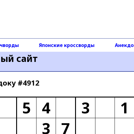
чворды
Японские кроссворды
Анекд
ный сайт
доку #4912
5
4
3
1
3
7