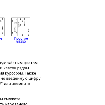
ое
Простое
#5330
нную жёлтым цветом
ти клеток рядом
я курсором. Также
льно введённую цифру
X" или заменить
вы сможете
ть игру заново,