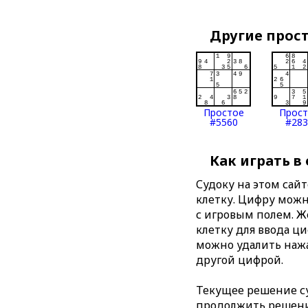
Другие прос
Простое
Прос
#5560
#283
Как играть в
Судоку на этом сай
клетку. Цифру можно
с игровым полем. 
клетку для ввода ц
можно удалить нажа
другой цифрой.
Текущее решение су
продолжить решение