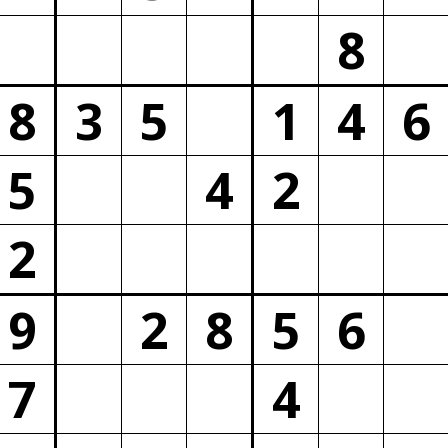
8
8
3
5
1
4
6
5
4
2
2
9
2
8
5
6
7
4