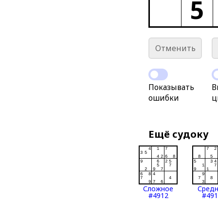
5
Отменить
Показывать
В
ошибки
ц
Ещё судоку
Сложное
Сред
#4912
#491