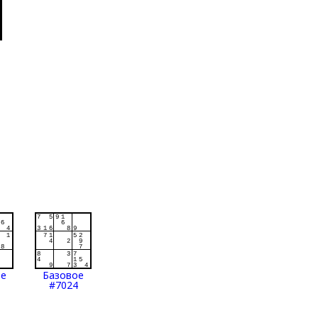
ое
Базовое
#7024