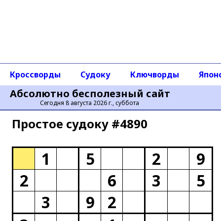
Кроссворды
Судоку
Ключворды
Япон
Абсолютно бесполезный сайт
Сегодня 8 августа 2026 г., суббота
Простое cудоку #4890
1
5
2
9
2
6
3
5
3
9
2