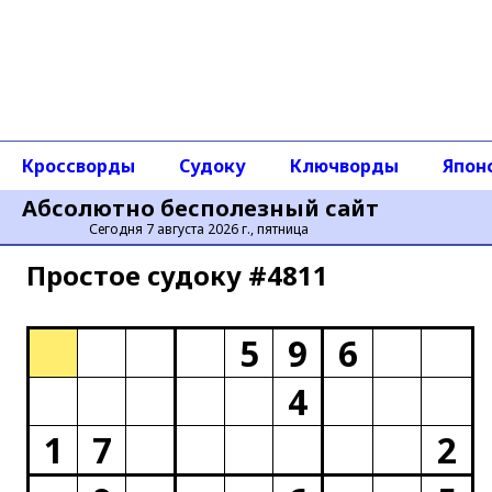
Кроссворды
Судоку
Ключворды
Япон
Абсолютно бесполезный сайт
Сегодня 7 августа 2026 г., пятница
Простое cудоку #4811
5
9
6
4
1
7
2