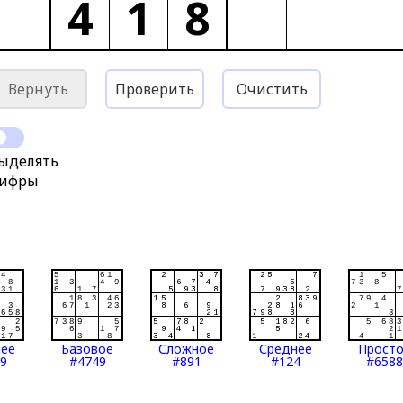
4
1
8
Вернуть
Проверить
Очистить
ыделять
ифры
нее
Базовое
Сложное
Среднее
Прост
9
#4749
#891
#124
#6588