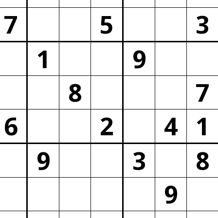
7
5
3
1
9
8
7
6
2
4
1
9
3
8
9