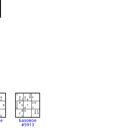
ое
Базовое
#5913