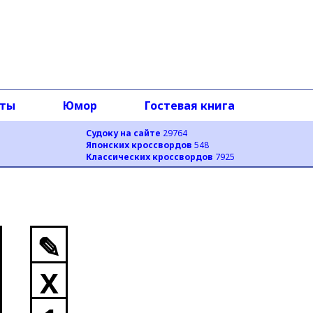
оты
Юмор
Гостевая книга
Судоку на сайте
29764
Японских кроссвордов
548
Классических кроссвордов
7925
✎
X