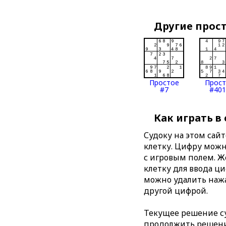
Другие прос
Простое
Прос
#7
#401
Как играть в
Судоку на этом сай
клетку. Цифру можно
с игровым полем. 
клетку для ввода ц
можно удалить нажа
другой цифрой.
Текущее решение су
продолжить решение