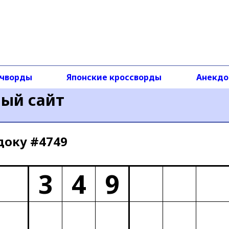
чворды
Японские кроссворды
Анекд
ный сайт
доку #4749
3
4
9