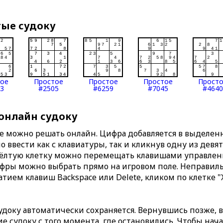
тые судоку
тое
Простое
Простое
Простое
Прост
3
#2505
#6259
#7045
#4640
 онлайн судоку
те можно решать онлайн. Цифра добавляется в выделе
 ввести как с клавиатуры, так и кликнув одну из девя
Жёлтую клетку можно перемещать клавишами управлени
ифры можно выбрать прямо на игровом поле. Неправи
тием клавиш Backspace или Delete, кликом по клетке "
доку автоматически сохраняется. Вернувшись позже, 
 судоку с того момента, где остановились. Чтобы нача