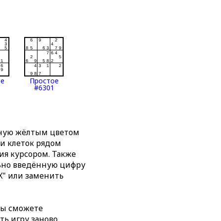
ое
Простое
#6301
нную жёлтым цветом
ти клеток рядом
я курсором. Также
льно введённую цифру
X" или заменить
вы сможете
ть игру заново,