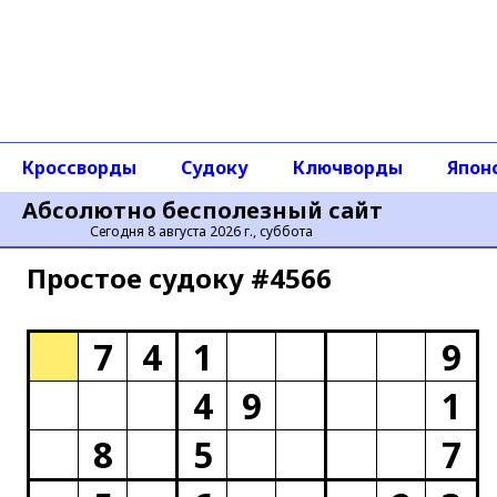
Кроссворды
Судоку
Ключворды
Япон
Абсолютно бесполезный сайт
Сегодня 8 августа 2026 г., суббота
Простое cудоку #4566
7
4
1
9
4
9
1
8
5
7