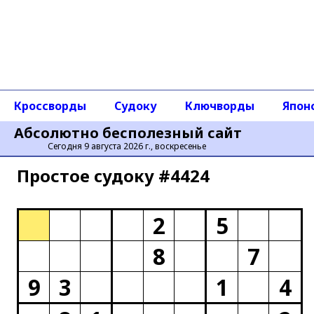
Кроссворды
Судоку
Ключворды
Япон
Абсолютно бесполезный сайт
Сегодня 9 августа 2026 г., воскресенье
Простое cудоку #4424
2
5
8
7
9
3
1
4