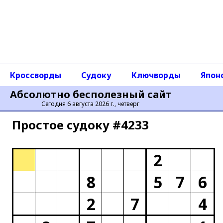
Кроссворды
Судоку
Ключворды
Япон
Абсолютно бесполезный сайт
Сегодня 6 августа 2026 г., четверг
Простое cудоку #4233
2
8
5
7
6
2
7
4