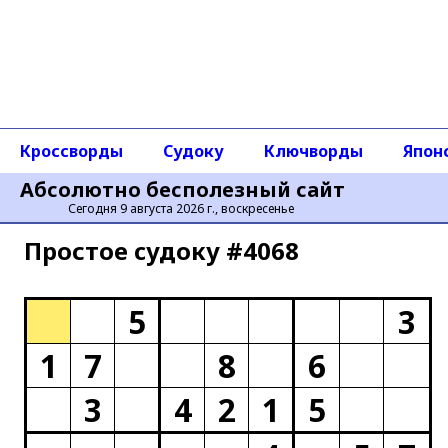
Кроссворды
Судоку
Ключворды
Япон
Абсолютно бесполезный сайт
Сегодня 9 августа 2026 г., воскресенье
Простое cудоку #4068
5
3
1
7
8
6
3
4
2
1
5