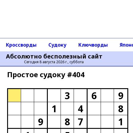
Кроссворды
Судоку
Ключворды
Япон
Абсолютно бесполезный сайт
Сегодня 8 августа 2026 г., суббота
Простое cудоку #404
3
6
9
1
4
8
9
8
7
1